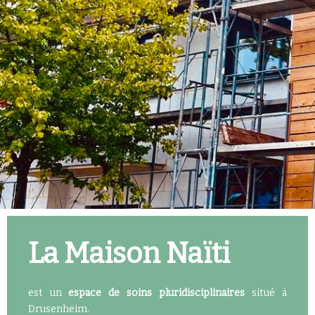
La Maison Naïti
est un
espace de soins pluridisciplinaires
situé à
Drusenheim.