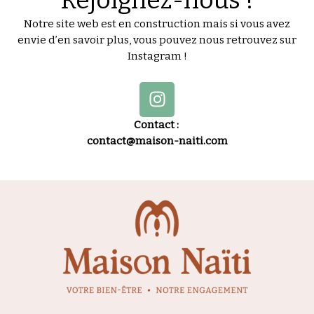
Notre site web est en construction mais si vous avez
envie d’en savoir plus, vous pouvez nous retrouvez sur
Instagram !
I
n
s
Contact :
t
contact@maison-naiti.com
a
g
r
a
m